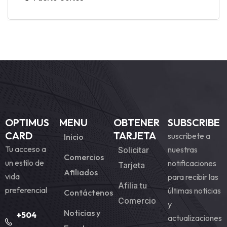
OPTIMUS
MENU
OBTENER
SUBSCRIBE
CARD
TARJETA
suscríbete a
Inicio
Tu acceso a
nuestras
Solicitar
Comercios
un estilo de
notificaciones
Tarjeta
Afiliados
vida
para recibir las
Afilia tu
preferencial
últimas noticias
Contáctenos
Comercio
y
Noticias y
+504
actualizaciones