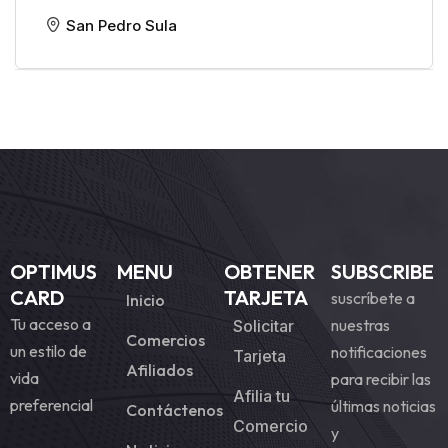
San Pedro Sula
OPTIMUS
MENU
OBTENER
SUBSCRIBE
CARD
TARJETA
suscríbete a
Inicio
Tu acceso a
nuestras
Solicitar
Comercios
un estilo de
notificaciones
Tarjeta
Afiliados
vida
para recibir las
Afilia tu
preferencial
últimas noticias
Contáctenos
Comercio
y