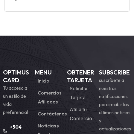
OPTIMUS
MENU
OBTENER
SUBSCRIBE
CARD
TARJETA
suscríbete a
Inicio
Tu acceso a
nuestras
Solicitar
Comercios
un estilo de
notificaciones
Tarjeta
Afiliados
vida
para recibir las
Afilia tu
preferencial
últimas noticias
Contáctenos
Comercio
y
Noticias y
+504
actualizaciones