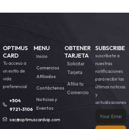
OPTIMUS
MENU
OBTENER
SUBSCRIBE
CARD
TARJETA
suscríbete a
Inicio
Tu acceso a
nuestras
Solicitar
Comercios
un estilo de
notificaciones
Tarjeta
Afiliados
vida
para recibir las
Afilia tu
preferencial
últimas noticias
Contáctenos
Comercio
y
Noticias y
+504
actualizaciones
Eventos
9721-3106
sac@optimuscardvip.com