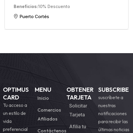
Beneficios
10% Descuento
Puerto Cortés
OPTIMUS
MENU
OBTENER
SUBSCRIBE
CARD
TARJETA
suscríbete a
Inicio
Tu acceso a
nuestras
Solicitar
Comercios
un estilo de
notificaciones
Tarjeta
Afiliados
vida
para recibir las
Afilia tu
preferencial
últimas noticias
Contáctenos