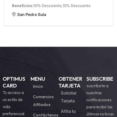
Beneficios
10% Descuento
,
15% Descuento
San Pedro Sula
OPTIMUS
MENU
OBTENER
SUBSCRIBE
CARD
TARJETA
suscríbete a
Inicio
Tu acceso a
nuestras
Solicitar
Comercios
un estilo de
notificaciones
Tarjeta
Afiliados
vida
para recibir las
Afilia tu
preferencial
últimas noticias
Contáctenos