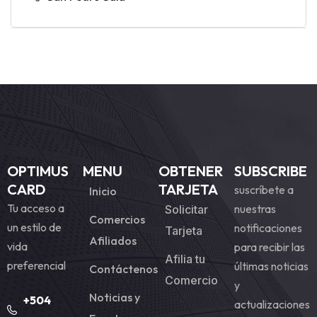
OPTIMUS
MENU
OBTENER
SUBSCRIBE
CARD
TARJETA
suscríbete a
Inicio
Tu acceso a
nuestras
Solicitar
Comercios
un estilo de
notificaciones
Tarjeta
Afiliados
vida
para recibir las
Afilia tu
preferencial
últimas noticias
Contáctenos
Comercio
y
Noticias y
+504
actualizaciones