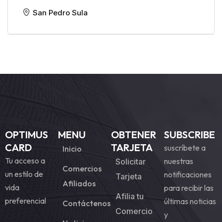
San Pedro Sula
OPTIMUS
MENU
OBTENER
SUBSCRIBE
CARD
TARJETA
suscríbete a
Inicio
Tu acceso a
nuestras
Solicitar
Comercios
un estilo de
notificaciones
Tarjeta
Afiliados
vida
para recibir las
Afilia tu
preferencial
últimas noticias
Contáctenos
Comercio
y