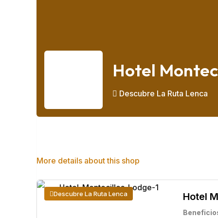
Hotel Montec
Descubre La Ruta Lenca
All ads from Hotel Montecillos Lodge
More details about this shop
Descubre La Ruta Lenca
Hotel M
Beneficio