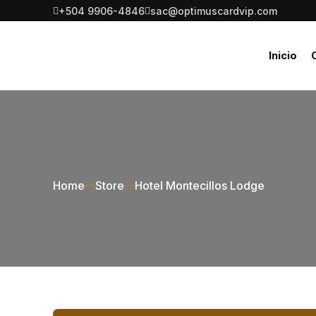
+504 9906-4846
sac@optimuscardvip.com
Inicio
Home
Store
Hotel Montecillos Lodge