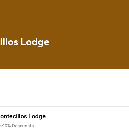
illos Lodge
ontecillos Lodge
s
10% Descuento