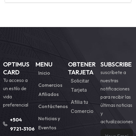
OPTIMUS
MENU
OBTENER
SUBSCRIBE
CARD
TARJETA
suscríbete a
Inicio
Tu acceso a
nuestras
Solicitar
Comercios
un estilo de
notificaciones
Tarjeta
Afiliados
vida
para recibir las
Afilia tu
preferencial
últimas noticias
Contáctenos
Comercio
y
Noticias y
+504
actualizaciones
Eventos
9721-3106