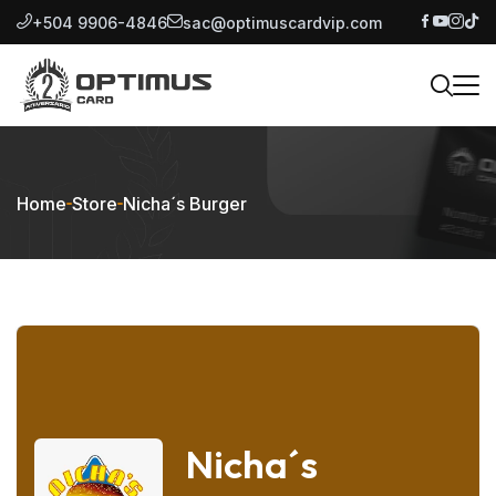
+504 9906-4846
sac@optimuscardvip.com
Home
Store
Nicha´s Burger
Nicha´s