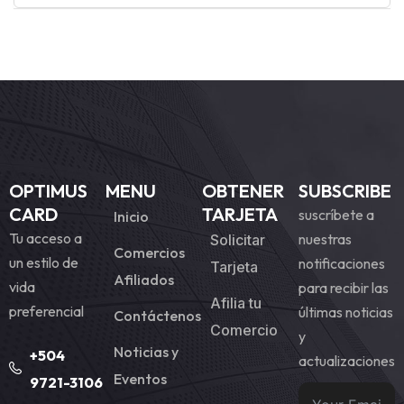
OPTIMUS
MENU
OBTENER
SUBSCRIBE
CARD
TARJETA
suscríbete a
Inicio
Tu acceso a
nuestras
Solicitar
Comercios
un estilo de
notificaciones
Tarjeta
Afiliados
vida
para recibir las
Afilia tu
preferencial
últimas noticias
Contáctenos
Comercio
y
Noticias y
+504
actualizaciones
Eventos
9721-3106