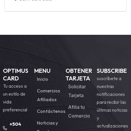
OPTIMUS
MENU
OBTENER
SUBSCRIBE
CARD
TARJETA
suscríbete a
Inicio
Tu acceso a
nuestras
Solicitar
Comercios
un estilo de
notificaciones
Tarjeta
Afiliados
vida
para recibir las
Afilia tu
preferencial
últimas noticias
Contáctenos
Comercio
y
Noticias y
+504
actualizaciones