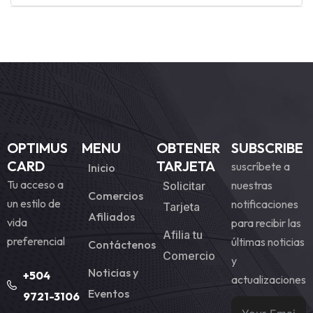
OPTIMUS
MENU
OBTENER
SUBSCRIBE
CARD
TARJETA
suscríbete a
Inicio
Tu acceso a
nuestras
Solicitar
Comercios
un estilo de
notificaciones
Tarjeta
Afiliados
vida
para recibir las
Afilia tu
preferencial
últimas noticias
Contáctenos
Comercio
y
Noticias y
+504
actualizaciones
Eventos
9721-3106