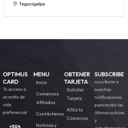
Tegucigalpa
OPTIMUS
MENU
OBTENER
SUBSCRIBE
CARD
TARJETA
suscríbete a
Inicio
Tu acceso a
nuestras
Solicitar
Comercios
un estilo de
notificaciones
Tarjeta
Afiliados
vida
para recibir las
Afilia tu
preferencial
últimas noticias
Contáctenos
Comercio
y
Noticias y
+504