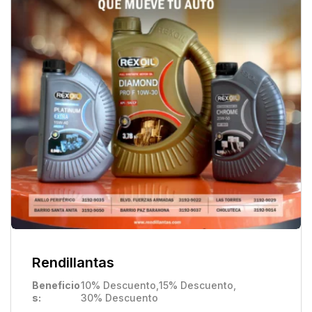
Rendillantas
Beneficio
10% Descuento
,
15% Descuento
,
s
30% Descuento