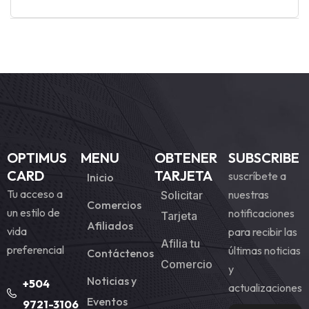
OPTIMUS
MENU
OBTENER
SUBSCRIBE
CARD
TARJETA
suscríbete a
Inicio
Tu acceso a
nuestras
Solicitar
Comercios
un estilo de
notificaciones
Tarjeta
Afiliados
vida
para recibir las
Afilia tu
preferencial
últimas noticias
Contáctenos
Comercio
y
Noticias y
+504
actualizaciones
Eventos
9721-3106