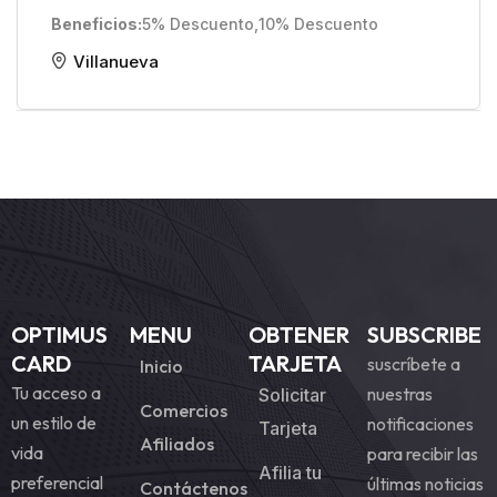
Beneficios
5% Descuento
,
10% Descuento
Villanueva
OPTIMUS
MENU
OBTENER
SUBSCRIBE
CARD
TARJETA
suscríbete a
Inicio
Tu acceso a
nuestras
Solicitar
Comercios
un estilo de
notificaciones
Tarjeta
Afiliados
vida
para recibir las
Afilia tu
preferencial
últimas noticias
Contáctenos