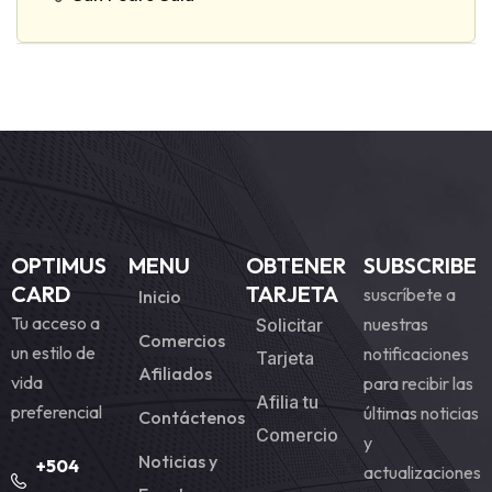
OPTIMUS
MENU
OBTENER
SUBSCRIBE
CARD
TARJETA
suscríbete a
Inicio
Tu acceso a
nuestras
Solicitar
Comercios
un estilo de
notificaciones
Tarjeta
Afiliados
vida
para recibir las
Afilia tu
preferencial
últimas noticias
Contáctenos
Comercio
y
Noticias y
+504
actualizaciones