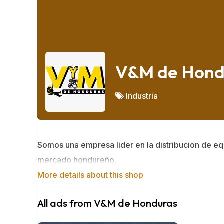
V&M de Hond
Industria
Somos una empresa lider en la distribucion de e
mercado hondureño.
More details about this shop
All ads from V&M de Honduras