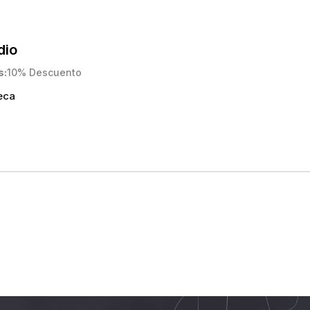
dio
s
10% Descuento
eca