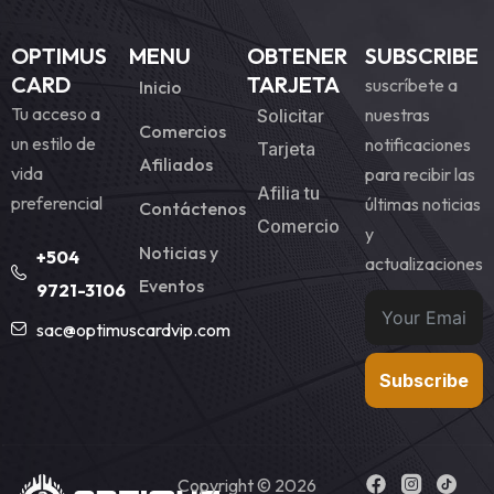
OPTIMUS
MENU
OBTENER
SUBSCRIBE
CARD
TARJETA
suscríbete a
Inicio
Tu acceso a
nuestras
Solicitar
Comercios
un estilo de
notificaciones
Tarjeta
Afiliados
vida
para recibir las
Afilia tu
preferencial
últimas noticias
Contáctenos
Comercio
y
Noticias y
+504
actualizaciones
Eventos
9721-3106
sac@optimuscardvip.com
Subscribe
Copyright © 2026