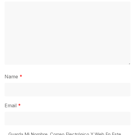
Name
*
Email
*
Guarda Mi Nombre, Correo Electrónico Y Web En Este