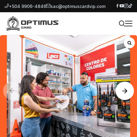
+504 9906-4846
sac@optimuscardvip.com