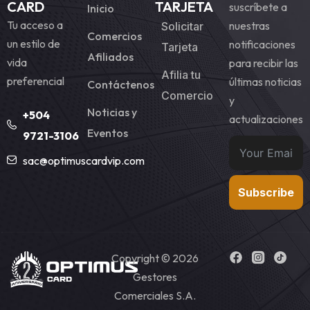
CARD
TARJETA
suscríbete a
Inicio
Tu acceso a
nuestras
Solicitar
Comercios
un estilo de
notificaciones
Tarjeta
Afiliados
vida
para recibir las
Afilia tu
preferencial
últimas noticias
Contáctenos
Comercio
y
Noticias y
+504
actualizaciones
Eventos
9721-3106
sac@optimuscardvip.com
Subscribe
Copyright © 2026
Gestores
Comerciales S.A.