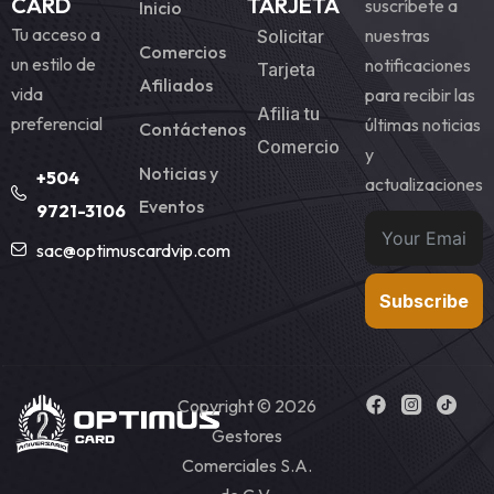
CARD
TARJETA
suscríbete a
Inicio
Tu acceso a
nuestras
Solicitar
Comercios
un estilo de
notificaciones
Tarjeta
Afiliados
vida
para recibir las
Afilia tu
preferencial
últimas noticias
Contáctenos
Comercio
y
Noticias y
+504
actualizaciones
Eventos
9721-3106
sac@optimuscardvip.com
Subscribe
Copyright © 2026
Gestores
Comerciales S.A.