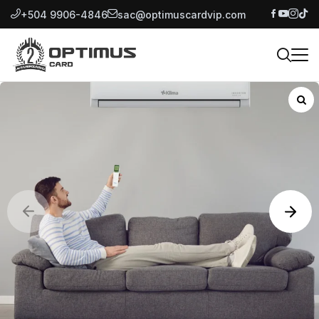
+504 9906-4846
sac@optimuscardvip.com