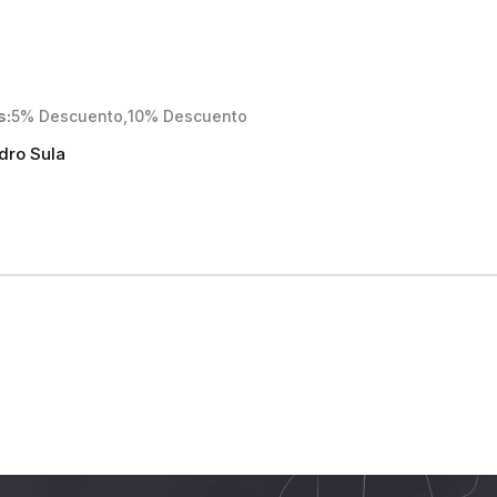
s
5% Descuento
,
10% Descuento
dro Sula