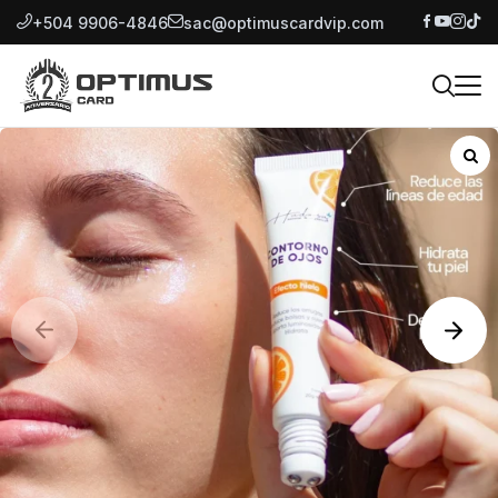
+504 9906-4846
sac@optimuscardvip.com