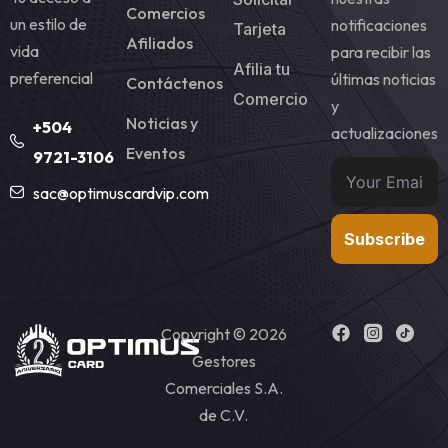
Comercios
un estilo de
notificaciones
Tarjeta
Afiliados
vida
para recibir las
Afilia tu
preferencial
últimas noticias
Contáctenos
Comercio
y
Noticias y
+504
actualizaciones
Eventos
9721-3106
sac@optimuscardvip.com
Subscribe
Copyright © 2026
Gestores
Comerciales S.A.
de C.V.