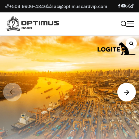
+504 9906-4846
sac@optimuscardvip.com