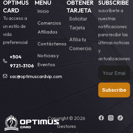
OPTIMUS
MENU
OBTENER
SUBSCRIBE
CARD
TARJETA
suscríbete a
Inicio
Tu acceso a
nuestras
Solicitar
Comercios
un estilo de
notificaciones
Tarjeta
Afiliados
vida
para recibir las
Afilia tu
preferencial
últimas noticias
Contáctenos
Comercio
y
Noticias y
+504
actualizaciones
Eventos
9721-3106
sac@optimuscardvip.com
Subscribe
Copyright © 2026
Gestores