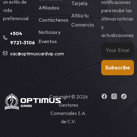
un estilo de
notificaciones
Tarjeta
Afiliados
vida
para recibir las
Afilia tu
preferencial
últimas noticias
Contáctenos
Comercio
y
Noticias y
+504
actualizaciones
Eventos
9721-3106
sac@optimuscardvip.com
Subscribe
Copyright © 2026
Gestores
Comerciales S.A.
de C.V.