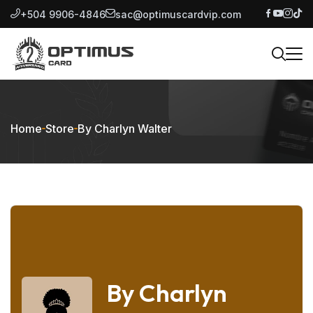
+504 9906-4846
sac@optimuscardvip.com
Home
Store
By Charlyn Walter
By Charlyn