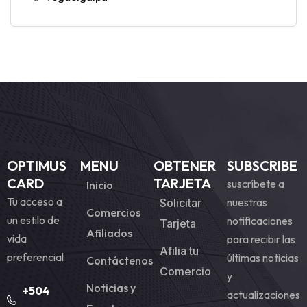
OPTIMUS
MENU
OBTENER
SUBSCRIBE
CARD
TARJETA
suscríbete a
Inicio
Tu acceso a
nuestras
Solicitar
Comercios
un estilo de
notificaciones
Tarjeta
Afiliados
vida
para recibir las
Afilia tu
preferencial
últimas noticias
Contáctenos
Comercio
y
Noticias y
+504
actualizaciones